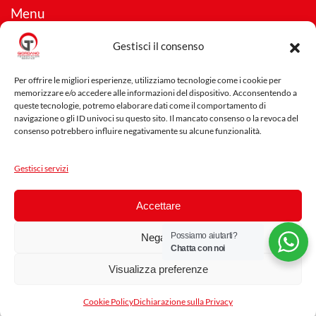
Menu
RICHIESTA PREVENTIVO
Gestisci il consenso
FAQ E RISORSE GRATUITE
Per offrire le migliori esperienze, utilizziamo tecnologie come i cookie per
PRIVACY POLICY
memorizzare e/o accedere alle informazioni del dispositivo. Acconsentendo a
COOKIE POLICY
queste tecnologie, potremo elaborare dati come il comportamento di
navigazione o gli ID univoci su questo sito. Il mancato consenso o la revoca del
DISCONOSCIMENTO
consenso potrebbero influire negativamente su alcune funzionalità.
IMPRINT
Gestisci servizi
Accettare
BACK TO TOP
Possiamo aiutarti?
Negare
Chatta con noi
GIORDANO Tecnocalor Srl | Viale della Repubblica, 231/233 -
Visualizza preferenze
31100 Treviso TV | C.F./P.iva 04159580267 | REA 327700 | SDI
T04ZHR3 |
Credits
Cookie Policy
Dichiarazione sulla Privacy